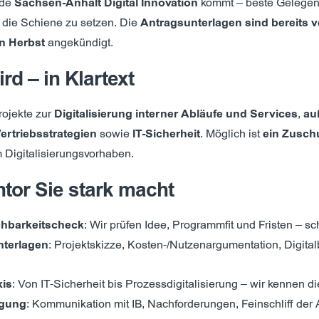
nde
Sachsen-Anhalt Digital Innovation
kommt – beste Gelegenh
 die Schiene zu setzen. Die
Antragsunterlagen sind bereits 
en Herbst
angekündigt.
rd – in Klartext
rojekte zur
Digitalisierung interner Abläufe und Services
,
au
ertriebsstrategien
sowie
IT-Sicherheit
. Möglich ist
ein Zusch
 Digitalisierungsvorhaben.
tor Sie stark macht
chbarkeitscheck
: Wir prüfen Idee, Programmfit und Fristen – sc
nterlagen
: Projektskizze, Kosten-/Nutzenargumentation, Digita
xis
: Von IT-Sicherheit bis Prozessdigitalisierung – wir kennen di
igung
: Kommunikation mit IB, Nachforderungen, Feinschliff der 