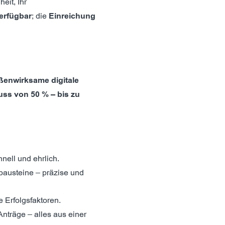
eit, Ihr
verfügbar
; die
Einreichung
ßenwirksame digitale
uss von 50 % – bis zu
hnell und ehrlich.
lbausteine – präzise und
e Erfolgsfaktoren.
Anträge – alles aus einer