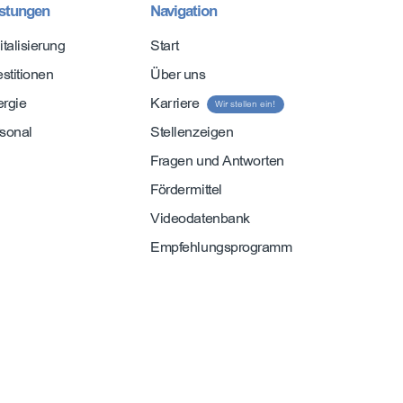
istungen
Navigation
italisierung
Start
estitionen
Über uns
rgie
Karriere
Wir stellen ein!
sonal
Stellenzeigen
Fragen und Antworten
Fördermittel
Videodatenbank
Empfehlungsprogramm