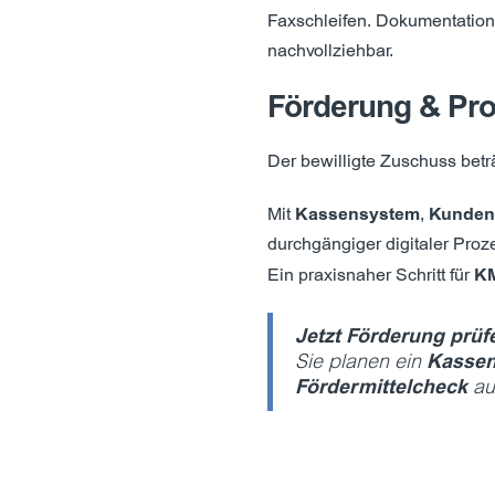
Faxschleifen. Dokumentation 
nachvollziehbar.
Förderung & P
Der bewilligte Zuschuss betr
Mit
Kassensystem
,
Kunden
durchgängiger digitaler Proze
Ein praxisnaher Schritt für
KM
Jetzt Förderung prüf
Sie planen ein
Kasse
Fördermittelcheck
au