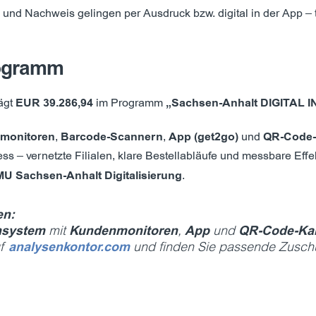
und Nachweis gelingen per Ausdruck bzw. digital in der App – 
rogramm
ägt
EUR 39.286,94
im Programm
„Sachsen-Anhalt DIGITAL 
monitoren
,
Barcode-Scannern
,
App (get2go)
und
QR-Code-P
ss – vernetzte Filialen, klare Bestellabläufe und messbare Effe
U Sachsen-Anhalt Digitalisierung
.
en:
nsystem
mit
Kundenmonitoren
,
App
und
QR-Code-Ka
f
analysenkontor.com
und finden Sie passende Zusch