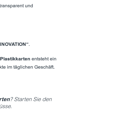
transparent und
INNOVATION“
.
lastikkarten
entsteht ein
kte im täglichen Geschäft.
rten
? Starten Sie den
üsse.