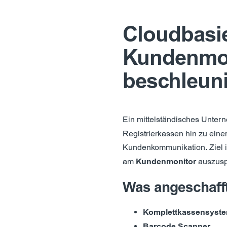
Cloudbasi
Kundenmoni
beschleun
Ein mittelständisches Unter
Registrierkassen hin zu eine
Kundenkommunikation. Ziel ist
am
Kundenmonitor
auszusp
Was angeschafft 
Komplettkassensyst
Barcode Scanner