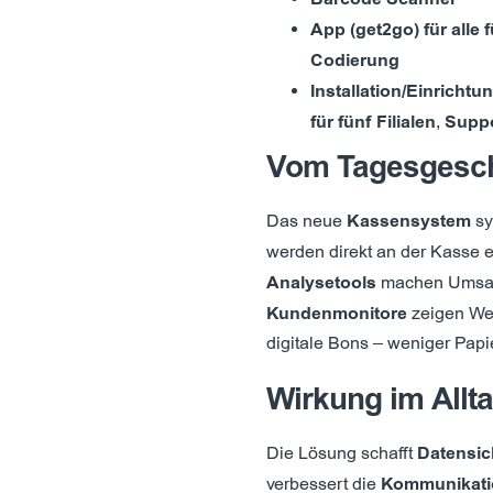
App (get2go) für alle f
Codierung
Installation/Einricht
für fünf Filialen
,
Suppo
Vom Tagesgesch
Das neue
Kassensystem
sy
werden direkt an der Kasse e
Analysetools
machen Umsatz
Kundenmonitore
zeigen We
digitale Bons – weniger Papi
Wirkung im Allt
Die Lösung schafft
Datensic
verbessert die
Kommunikati