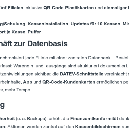
ünf Filialen
inklusive
QR-Code-Plastikkarten
und
einmaliger
ung/Schulung
,
Kasseninstallation
,
Updates für 10 Kassen
,
Mi
rt je Kasse
,
Puffer
äft zur Datenbasis
nchronisiert jede Filiale mit einer zentralen Datenbank – Beste
rfasst; Warenein- und -ausgänge sind strukturiert dokumentiert
entwicklungen sichtbar, die
DATEV-Schnittstelle
vereinfacht 
rbeinhalte,
App
und
QR-Code-Kundenkarten
ermöglichen per
er, mehr Tempo.
ag
herheit
(u. a. Backups), erhöht die
Finanzamtkonformität
dank
on
: Aktionen werden zentral auf den
Kassenbildschirmen
aus