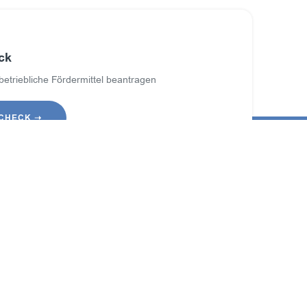
ck
 betriebliche Fördermittel beantragen
-CHECK ➝
istungen
Navigation